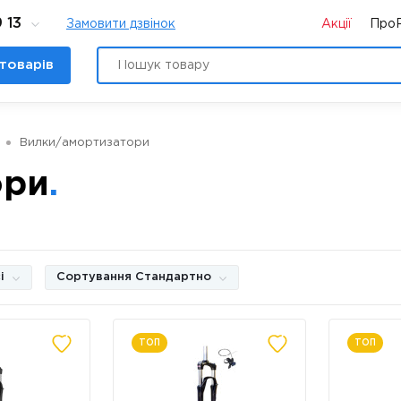
 13
Замовити дзвінок
Акції
Про
товарів
Вилки/амортизатори
ори
і
Сортування Стандартно
ТОП
ТОП