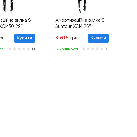
аційна вилка Sr
Амортизаційна вилка Sr
 XCM30 29"
Suntour XCM 26"
3 616
рн.
Купити
грн.
Купити
сті
0
В наявності
0