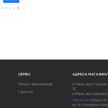
0
СЕРВІС
АДРЕСА МАГАЗИНУ
Ремонт велосипедів
м.Рівне, вул.Степана
1Е
Гарантія
м.Рівне, вул.Замкова,
Call-центр
працює Вт-
до 18 (Понеділок вихі