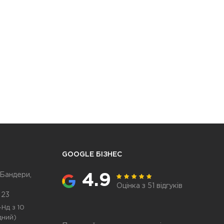
GOOGLE БІЗНЕС
 Бандери,
4.9
Оцінка з 51 відгуків
 23
Нд з 10
дний)