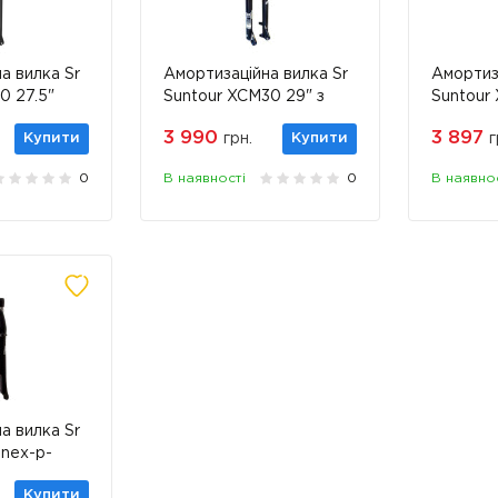
а вилка Sr
Амортизаційна вилка Sr
Амортиз
0 27.5"
Suntour XCM30 29" з
Suntour
виносним локаутом
3 990
3 897
Купити
грн.
Купити
г
0
В наявності
0
В наявно
а вилка Sr
-nex-p-
ake
Купити