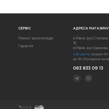
СЕРВІС
АДРЕСА МАГАЗИНУ
Ремонт велосипедів
м.Рівне, вул.Степана
1Е
Гарантія
м.Рівне, вул.Замкова,
Call-центр
працює Вт-
до 18 (Понеділок вихі
063 833 09 13