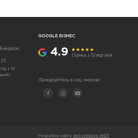
GOOGLE БІЗНЕС
 Бандери,
4.9
Оцінка з 51 відгуків
 23
Нд з 10
дний)
Приєднуйтесь в соц. мережі
Розробка сайту
Art-creative WDT