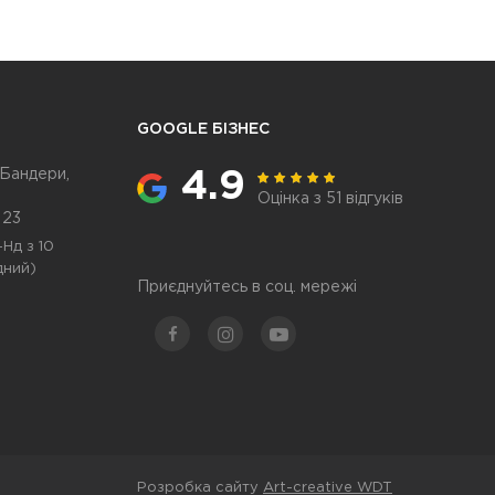
GOOGLE БІЗНЕС
 Бандери,
4.9
Оцінка з 51 відгуків
 23
Нд з 10
дний)
Приєднуйтесь в соц. мережі
Розробка сайту
Art-creative WDT