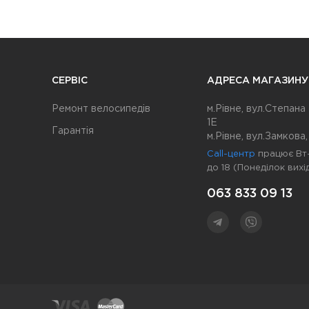
СЕРВІС
АДРЕСА МАГАЗИНУ
Ремонт велосипедів
м.Рівне, вул.Степана
1Е
Гарантія
м.Рівне, вул.Замкова,
Call-центр
працює Вт-
до 18 (Понеділок вихі
063 833 09 13